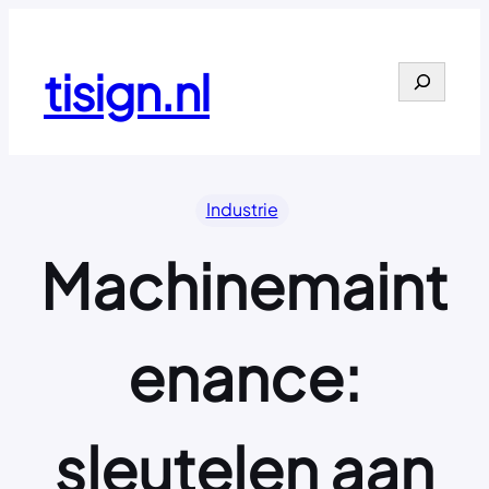
Ga
naar
de
tisign.nl
Search
inhoud
Industrie
Machinemaint
enance:
sleutelen aan