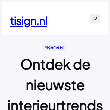
Ga
naar
de
tisign.nl
Search
inhoud
Algemeen
Ontdek de
nieuwste
interieurtrends