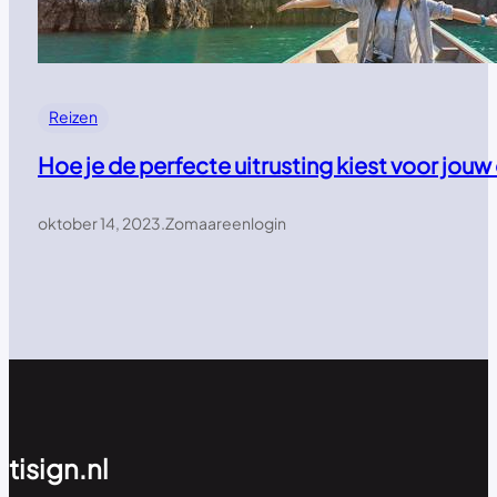
Reizen
Hoe je de perfecte uitrusting kiest voor jou
oktober 14, 2023
.
Zomaareenlogin
tisign.nl