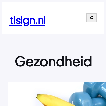
Ga
naar
de
tisign.nl
Search
inhoud
Gezondheid