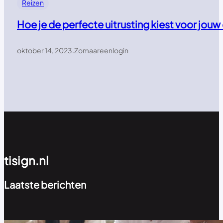
Reizen
Hoe je de perfecte uitrusting kiest voor jou
oktober 14, 2023
.
Zomaareenlogin
tisign.nl
Laatste berichten