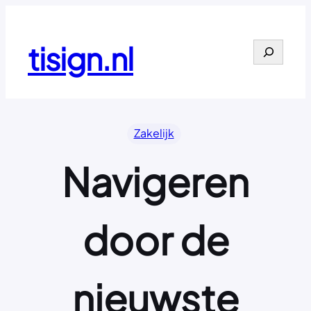
Ga
naar
de
tisign.nl
Search
inhoud
Zakelijk
Navigeren
door de
nieuwste