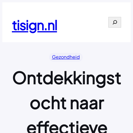
Ga
naar
de
tisign.nl
Search
inhoud
Gezondheid
Ontdekkingst
ocht naar
effectieve