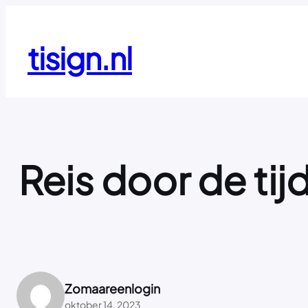
Ga
naar
de
tisign.nl
inhoud
Reis door de tij
Zomaareenlogin
oktober 14, 2023