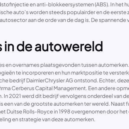
ofinjectie en anti-blokkeersystemen (ABS). In het hu
he auto’s worden steeds populairder en de eerste zelfri
 autosector aan de orde van de dag is. De spannende 
 in de autowereld
sies en overnames plaatsgevonden tussen automerken.
ieën te incorporeren en hun marktpositie te versterk
sche bedrijf DaimlerChrysler AG ontstond. Echter, deze
firma Cerberus Capital Management. Een andere opmerke
 In 2021 werd dit bedrijf vervolgens onderdeel van de
 is een van de grootste automerken ter wereld. Naast
d het Duitse Rolls-Royce in 1998 overgenomen door h
eling en strategie van deze automerken.