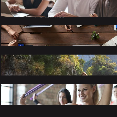
strategieën voor persoonlijk en
professioneel groei
oktober 14, 2023
Navigeren door de complexe wereld van
teamdynamiek
oktober 14, 2023
Hoe je de perfecte uitrusting kiest voor
jouw outdoor avontuur
oktober 14, 2023
Stappen naar een blessurevrije levensstijl:
hoe je jezelf kunt beschermen
oktober 14, 2023