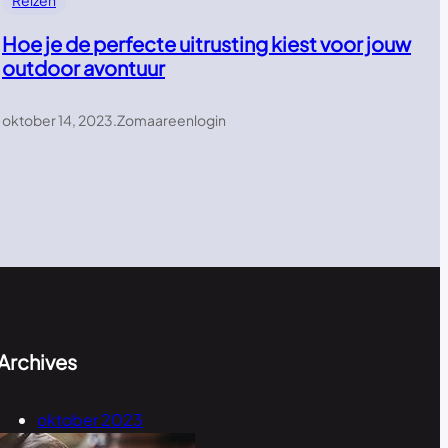
Reizen
Hoe je de perfecte uitrusting kiest voor jouw
outdoor avontuur
oktober 14, 2023
.
Zomaareenlogin
Archives
oktober 2023