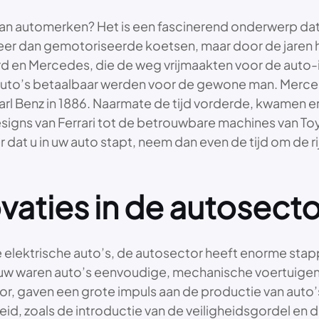
 van automerken? Het is een fascinerend onderwerp da
t meer dan gemotoriseerde koetsen, maar door de jaren
 en Mercedes, die de weg vrijmaakten voor de auto-in
uto’s betaalbaar werden voor de gewone man. Merced
l Benz in 1886. Naarmate de tijd vorderde, kwamen er
designs van Ferrari tot de betrouwbare machines van T
 dat u in uw auto stapt, neem dan even de tijd om de r
vaties in de autosecto
ne elektrische auto’s, de autosector heeft enorme st
uw waren auto’s eenvoudige, mechanische voertuigen. 
or, gaven een grote impuls aan de productie van auto’s
heid, zoals de introductie van de veiligheidsgordel en