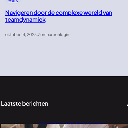
Werk
Navigeren door de complexe wereld van
teamdynamiek
oktober 14, 2023
.
Zomaareenlogin
Laatste berichten
De kunst van talentontwikkeling: