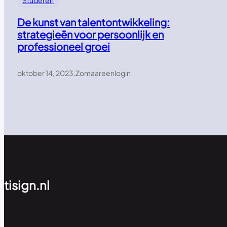
Studeren
De kunst van talentontwikkeling:
strategieën voor persoonlijk en
professioneel groei
oktober 14, 2023
.
Zomaareenlogin
tisign.nl