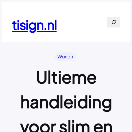
Ga
naar
de
tisign.nl
Search
inhoud
Wonen
Ultieme
handleiding
voor slim en