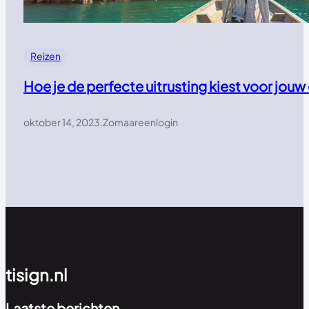
Reizen
Hoe je de perfecte uitrusting kiest voor jou
oktober 14, 2023
.
Zomaareenlogin
tisign.nl
Laatste berichten